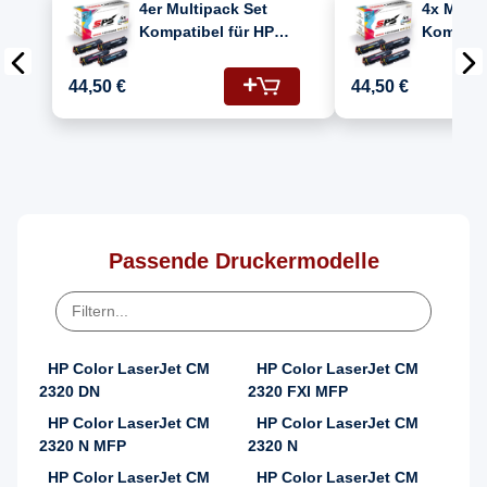
4er Multipack Set
4x Multi
Kompatibel für HP
Kompatib
Color Laserjet CP2125
Color La
Drucker Toners HP
(304A/C
44,50 €
44,50 €
304A CC530A
CC533A,
Schwarz, CC531A
CC530A)
Cyan, CC532A Gelb,
CC533A Magenta
Passende Druckermodelle
HP Color LaserJet CM
HP Color LaserJet CM
2320 DN
2320 FXI MFP
HP Color LaserJet CM
HP Color LaserJet CM
2320 N MFP
2320 N
HP Color LaserJet CM
HP Color LaserJet CM