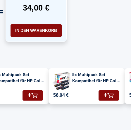
34,00 €
IN DEN WARENKORB
x Multipack Set
5x Multipack Set
ompatibel für HP Color
Kompatibel für HP Color
aserjet CP 2125 NF
Laserjet CP 2125 NF
304A/CC531A, CC533A,
(304A/CC531A, CC533A,
56,04 €
C532A, CC530A) Toner
CC532A, CC530A) Toner