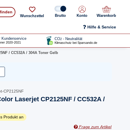
 finden
Konto
Warenkorb
Wunschzettel
Hilfe & Service
r Kundenservice
CO
- Neutralität
2
ner 2020-2021
Klimaschutz bei Sparsando.de
25NF / CC532A / 304A Toner Gelb
jet-CP2125NF
olor Laserjet CP2125NF / CC532A /
s Produkt an
Frage zum Artikel