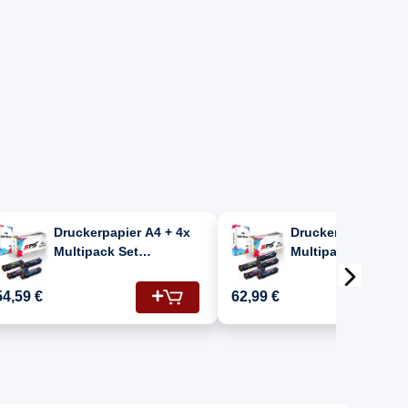
Druckerpapier A4 + 4x
Druckerpapier A4 +
Multipack Set
Multipack Set
Kompatibel für HP Color
Kompatibel für HP
Laserjet CP 2125 NF
Laserjet CP 2125 
54,59 €
62,99 €
(304A/CC531A, CC533A,
(304A/CC531A, CC
CC532A, CC530A) Toner
CC532A, CC530A) 