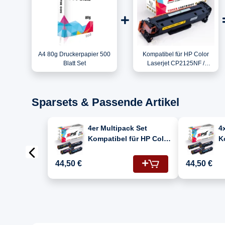
A4 80g Druckerpapier 500
Kompatibel für HP Color
Blatt Set
Laserjet CP2125NF /
CC532A / 304A Toner Gelb
Sparsets & Passende Artikel
4er Multipack Set
4
Kompatibel für HP Color
K
Laserjet CP2125NF
L
Drucker Toners HP 304A
(
44,50 €
44,50 €
CC530A Schwarz,
C
CC531A Cyan, CC532A
Gelb, CC533A Magenta