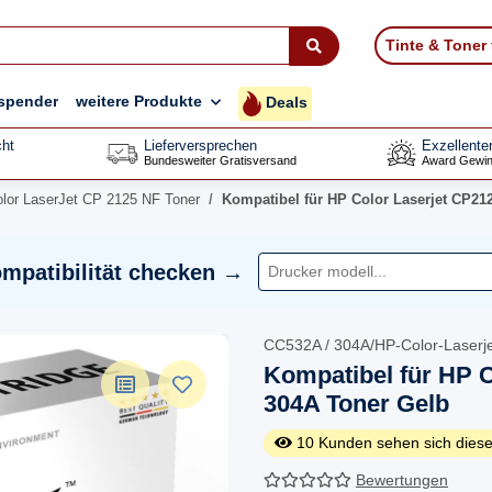
Tinte & Toner
spender
weitere Produkte
Deals
ht
Lieferversprechen
Exzellente
Bundesweiter Gratisversand
Award Gewin
lor LaserJet CP 2125 NF Toner
Kompatibel für HP Color Laserjet CP21
mpatibilität checken →
CC532A / 304A/HP-Color-Laser
Kompatibel für HP C
304A Toner Gelb
10
Kunden sehen sich diese
Bewertungen