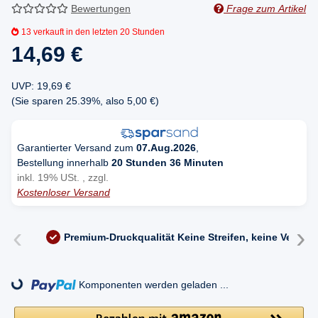
Bewertungen
Frage zum Artikel
13
verkauft in den letzten 20 Stunden
14,69 €
UVP
:
19,69 €
(Sie sparen
25.39%
, also
5,00 €
)
Garantierter Versand zum
07.Aug.2026
,
Bestellung innerhalb
20 Stunden 36 Minuten
inkl. 19% USt. , zzgl.
Kostenloser Versand
‹
›
Premium-Druckqualität
Keine Streifen, keine Versc
ng...
Komponenten werden geladen ...