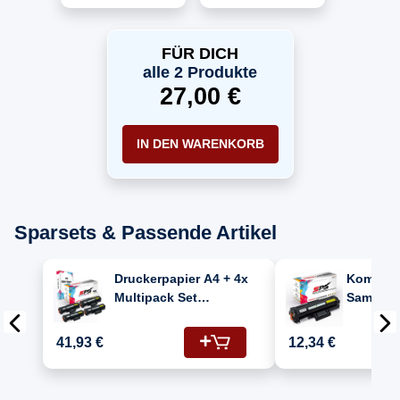
Toner MLTD111L
MLTD111S Schwarz
XL
FÜR DICH
alle 2 Produkte
27,00 €
IN DEN WARENKORB
Sparsets & Passende Artikel
Druckerpapier A4 + 4x
Kompatib
Multipack Set
Samsung
Kompatibel für
(MLT-D11
Samsung M 2070 F
Toner-K
41,93 €
12,34 €
(MLT-D111L/111L)
Schwarz
Toner Schwarz