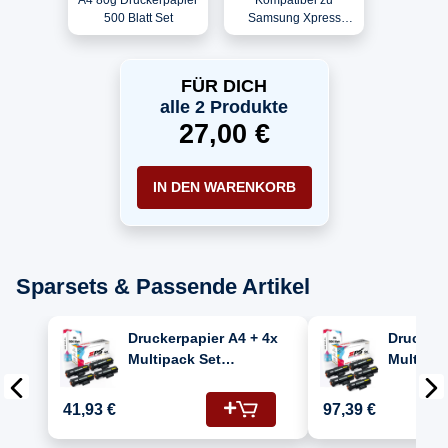
500 Blatt Set
Samsung Xpress
M2070HW Toner
MLTD111L MLTD111S
Schwarz XL
FÜR DICH
alle 2 Produkte
27,00 €
IN DEN WARENKORB
Sparsets & Passende Artikel
Druckerpapier A4 + 4x
Druckerp
Multipack Set
Multipac
Kompatibel für
Kompatib
Samsung Xpress M
Samsung
41,93 €
97,39 €
2070 HW (MLT-
2070 HW
D111L/111L) Toner
D111L/11