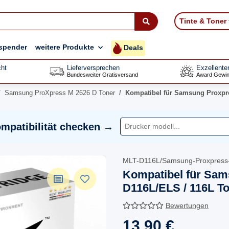
Tinte & Toner
spender
weitere Produkte
Deals
ht
Lieferversprechen
Exzellente
Bundesweiter Gratisversand
Award Gewin
Samsung ProXpress M 2626 D Toner
Kompatibel für Samsung Proxpre
mpatibilität checken →
MLT-D116L/Samsung-Proxpress
Kompatibel für Sam
D116L/ELS / 116L T
Bewertungen
13,90 €