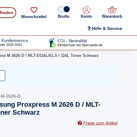
 finden
Konto
Warenkorb
Wunschzettel
Hilfe & Service
r Kundenservice
CO
- Neutralität
2
ner 2020-2021
Klimaschutz bei Sparsando.de
ss M 2626 D / MLT-D116L/ELS / 116L Toner Schwarz
-M-2626-D
sung Proxpress M 2626 D / MLT-
oner Schwarz
Frage zum Artikel