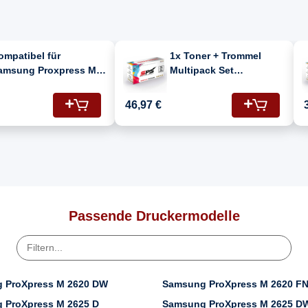
ompatibel für
1x Toner + Trommel
amsung Proxpress M
Multipack Set
626 D (116L/SU828A)
Kompatibel für
oner-Kit Schwarz
Samsung Proxpress M
46,97 €
2626 D (MLT-
R116/ELS/SEE, MLT-
D116L)
Passende Druckermodelle
 ProXpress M 2620 DW
Samsung ProXpress M 2620 F
 ProXpress M 2625 D
Samsung ProXpress M 2625 D