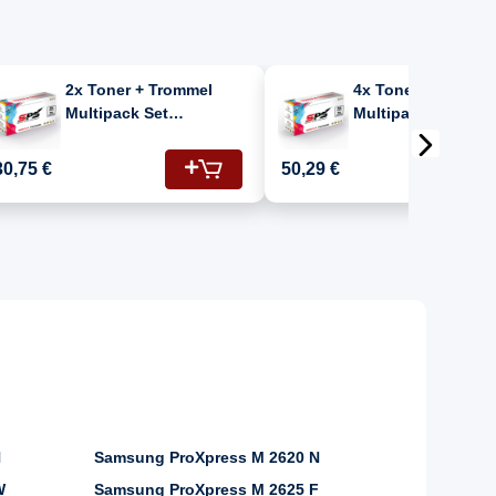
2x Toner + Trommel
4x Toner + Tromme
Multipack Set
Multipack Set
Kompatibel für
Kompatibel für
Samsung Proxpress M
Samsung Proxpres
30,75 €
50,29 €
2626 D (MLT-
2626 D (MLT-
R116/ELS/SEE, MLT-
R116/ELS/SEE, MLT
D116L)
D116L)
N
Samsung ProXpress M 2620 N
W
Samsung ProXpress M 2625 F