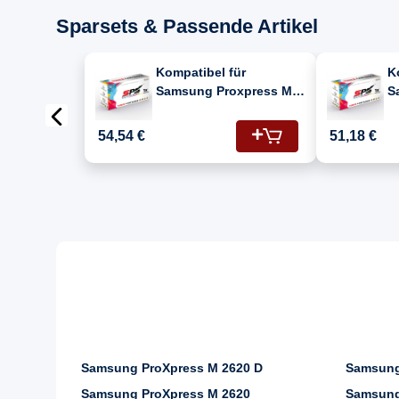
Sparsets & Passende Artikel
Kompatibel für
K
Samsung Proxpress M
S
2626 D (116/SU840A)
2
Toner-Kit Schwarz
T
54,54 €
51,18 €
Samsung ProXpress M 2620 D
Samsung
Samsung ProXpress M 2620
Samsung