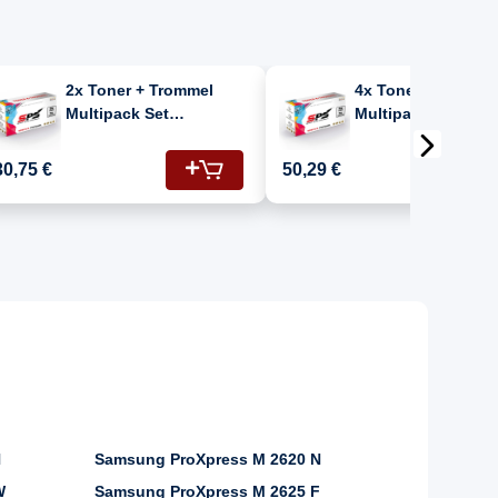
2x Toner + Trommel
4x Toner + Tromme
Multipack Set
Multipack Set
Kompatibel für
Kompatibel für
Samsung Proxpress M
Samsung Proxpres
30,75 €
50,29 €
2675 N (MLT-
2675 N (MLT-
R116/ELS/SEE, MLT-
R116/ELS/SEE, MLT
D116L)
D116L)
N
Samsung ProXpress M 2620 N
W
Samsung ProXpress M 2625 F