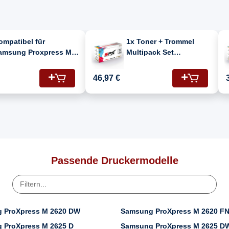
ompatibel für
1x Toner + Trommel
amsung Proxpress M
Multipack Set
675 N (116L/SU828A)
Kompatibel für
oner-Kit Schwarz
Samsung Proxpress M
46,97 €
2675 N (MLT-
R116/ELS/SEE, MLT-
D116L)
Passende Druckermodelle
 ProXpress M 2620 DW
Samsung ProXpress M 2620 F
 ProXpress M 2625 D
Samsung ProXpress M 2625 D