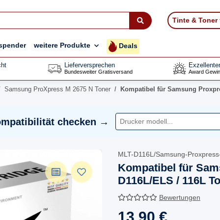
Tinte & Toner
spender
weitere Produkte
Deals
ht
Lieferversprechen
Exzellente
Bundesweiter Gratisversand
Award Gewin
Samsung ProXpress M 2675 N Toner
Kompatibel für Samsung Proxpre
mpatibilität checken →
MLT-D116L/Samsung-Proxpress
Kompatibel für Sam
D116L/ELS / 116L T
Bewertungen
13,90 €