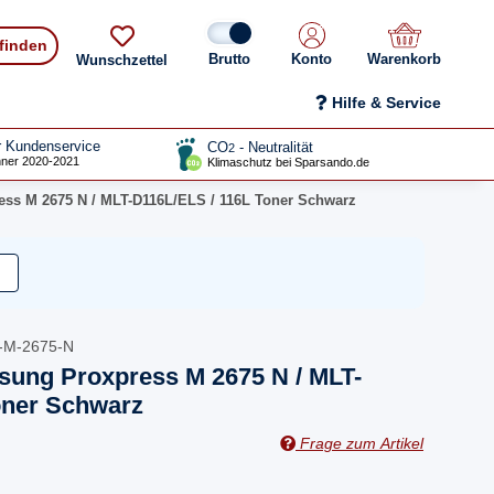
 finden
Konto
Warenkorb
Wunschzettel
Hilfe & Service
r Kundenservice
CO
- Neutralität
2
ner 2020-2021
Klimaschutz bei Sparsando.de
ss M 2675 N / MLT-D116L/ELS / 116L Toner Schwarz
-M-2675-N
sung Proxpress M 2675 N / MLT-
oner Schwarz
Frage zum Artikel