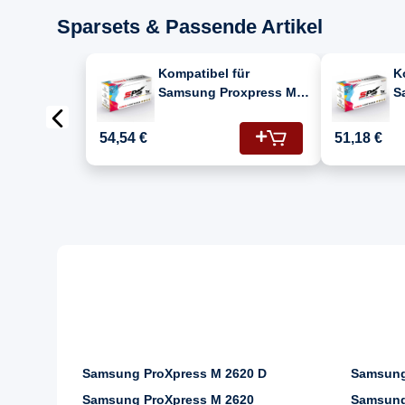
Sparsets & Passende Artikel
Kompatibel für
K
Samsung Proxpress M
S
2675 N (116/SU840A)
2
Toner-Kit Schwarz
T
54,54 €
51,18 €
Samsung ProXpress M 2620 D
Samsung
Samsung ProXpress M 2620
Samsung