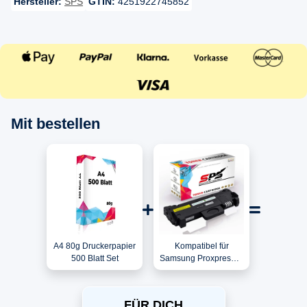
Hersteller:
SPS
GTIN:
4251922745852
Mit bestellen
A4 80g Druckerpapier
Kompatibel für
500 Blatt Set
Samsung Proxpress M
2826 / MLT-
D116L/ELS / 116L
Toner Schwarz
FÜR DICH