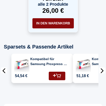
alle 2 Produkte
26,00 €
IN DEN WARENKORB
Sparsets & Passende Artikel
Kompatibel für
Kompatib
Samsung Proxpress M
Samsung
2826 (116/SU840A)
2826 (11
Toner-Kit Schwarz
Toner-Ki
54,54 €
51,18 €