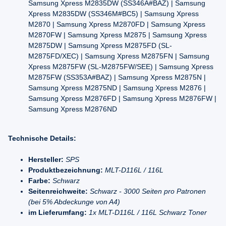
Samsung Xpress M2835DW (SS346A#BAZ) | Samsung
Xpress M2835DW (SS346M#BC5) | Samsung Xpress
M2870 | Samsung Xpress M2870FD | Samsung Xpress
M2870FW | Samsung Xpress M2875 | Samsung Xpress
M2875DW | Samsung Xpress M2875FD (SL-
M2875FD/XEC) | Samsung Xpress M2875FN | Samsung
Xpress M2875FW (SL-M2875FW/SEE) | Samsung Xpress
M2875FW (SS353A#BAZ) | Samsung Xpress M2875N |
Samsung Xpress M2875ND | Samsung Xpress M2876 |
Samsung Xpress M2876FD | Samsung Xpress M2876FW |
Samsung Xpress M2876ND
Technische Details:
Hersteller:
SPS
Produktbezeichnung:
MLT-D116L / 116L
Farbe:
Schwarz
Seitenreichweite:
Schwarz - 3000 Seiten pro Patronen
(bei 5% Abdeckunge von A4)
im Lieferumfang:
1x MLT-D116L / 116L Schwarz Toner