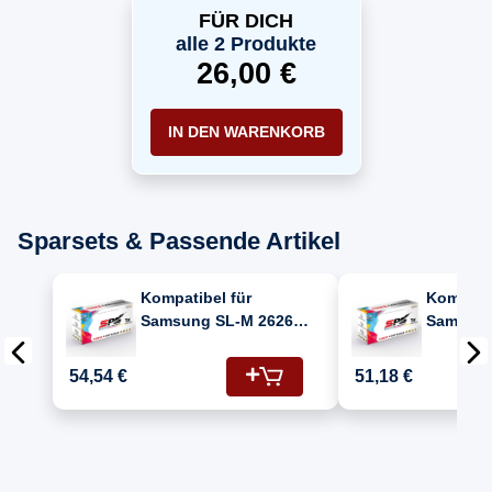
FÜR DICH
alle 2 Produkte
26,00 €
IN DEN WARENKORB
Sparsets & Passende Artikel
Kompatibel für
Kompatib
Samsung SL-M 2626
Samsung
DW (116/SU840A)
DW (116
Toner-Kit Schwarz
Toner-Ki
54,54 €
51,18 €