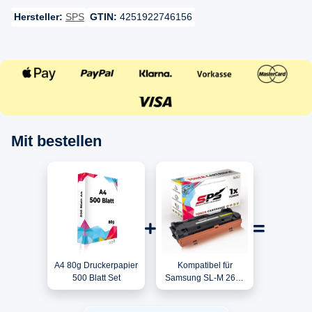
Hersteller:
SPS
GTIN:
4251922746156
Mit bestellen
A4 80g Druckerpapier
Kompatibel für
500 Blatt Set
Samsung SL-M 2626
DW / MLT-D116L/ELS /
116L Toner Schwarz