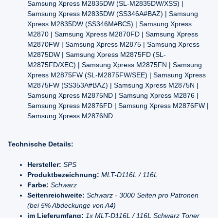
Samsung Xpress M2835DW (SL-M2835DW/XSS) |
Samsung Xpress M2835DW (SS346A#BAZ) | Samsung
Xpress M2835DW (SS346M#BC5) | Samsung Xpress
M2870 | Samsung Xpress M2870FD | Samsung Xpress
M2870FW | Samsung Xpress M2875 | Samsung Xpress
M2875DW | Samsung Xpress M2875FD (SL-
M2875FD/XEC) | Samsung Xpress M2875FN | Samsung
Xpress M2875FW (SL-M2875FW/SEE) | Samsung Xpress
M2875FW (SS353A#BAZ) | Samsung Xpress M2875N |
Samsung Xpress M2875ND | Samsung Xpress M2876 |
Samsung Xpress M2876FD | Samsung Xpress M2876FW |
Samsung Xpress M2876ND
Technische Details:
Hersteller:
SPS
Produktbezeichnung:
MLT-D116L / 116L
Farbe:
Schwarz
Seitenreichweite:
Schwarz - 3000 Seiten pro Patronen
(bei 5% Abdeckunge von A4)
im Lieferumfang:
1x MLT-D116L / 116L Schwarz Toner