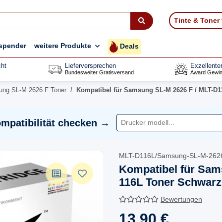
Tinte & Toner
spender
weitere Produkte
Deals
ht
Lieferversprechen
Exzellente
Bundesweiter Gratisversand
Award Gewin
ng SL-M 2626 F Toner
Kompatibel für Samsung SL-M 2626 F / MLT-D1
mpatibilität checken →
MLT-D116L/Samsung-SL-M-262
Kompatibel für Sam
116L Toner Schwarz
Bewertungen
13,90 €