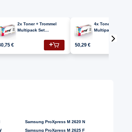
2x Toner + Trommel
4x Toner + Tromme
Multipack Set
Multipack Set
Kompatibel für
Kompatibel für
Samsung SL-M 2626 F
Samsung SL-M 262
30,75 €
50,29 €
(MLT-R116/ELS/SEE,
(MLT-R116/ELS/SE
MLT-D116L)
MLT-D116L)
N
Samsung ProXpress M 2620 N
W
Samsung ProXpress M 2625 F