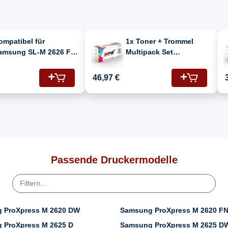
ompatibel für
1x Toner + Trommel
amsung SL-M 2626 F
Multipack Set
116L/SU828A) Toner-Kit
Kompatibel für
chwarz
Samsung SL-M 2626 F
46,97 €
(MLT-R116/ELS/SEE,
MLT-D116L)
Passende Druckermodelle
 ProXpress M 2620 DW
Samsung ProXpress M 2620 F
 ProXpress M 2625 D
Samsung ProXpress M 2625 D