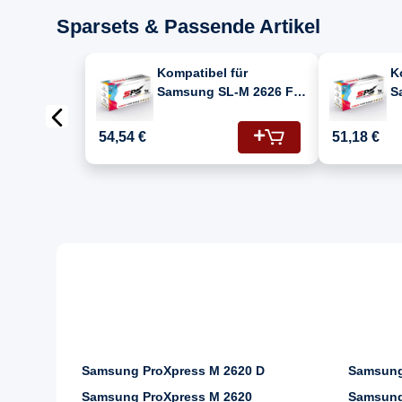
Sparsets & Passende Artikel
Kompatibel für
K
Samsung SL-M 2626 F
S
(116/SU840A) Toner-Kit
(
Schwarz
S
54,54 €
51,18 €
Samsung ProXpress M 2620 D
Samsung
Samsung ProXpress M 2620
Samsung