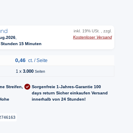
inkl. 19% USt. , zzgl.
Kostenloser Versand
ug.2026
,
 Stunden 15 Minuten
0,46
ct. / Seite
1 x
3.000
Seiten
ne Streifen,
Sorgenfreie 1-Jahres-Garantie
100
days return
Sicher einkaufen
Versand
Hohe
innerhalb von 24 Stunden!
2746163