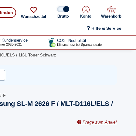
 finden
Konto
Warenkorb
Wunschzettel
Hilfe & Service
r Kundenservice
CO
- Neutralität
2
ner 2020-2021
Klimaschutz bei Sparsando.de
16L/ELS / 116L Toner Schwarz
6-F
sung SL-M 2626 F / MLT-D116L/ELS /
Frage zum Artikel