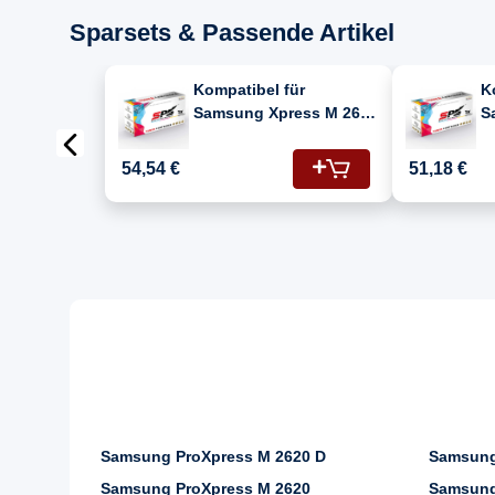
Sparsets & Passende Artikel
Kompatibel für
K
Samsung Xpress M 2670
S
F (116/SU840A) Toner-
F
Kit Schwarz
K
54,54 €
51,18 €
Samsung ProXpress M 2620 D
Samsung
Samsung ProXpress M 2620
Samsung