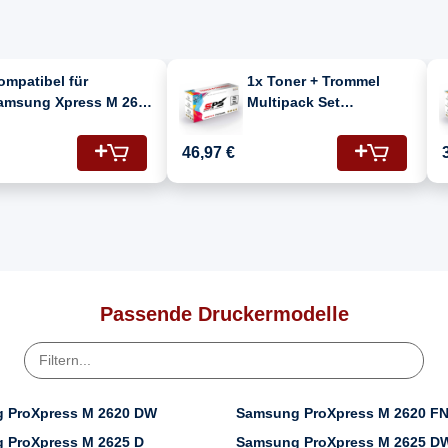
ompatibel für
1x Toner + Trommel
amsung Xpress M 2670
Multipack Set
 (116L/SU828A) Toner-
Kompatibel für
it Schwarz
Samsung Xpress M 2670
46,97 €
F (MLT-R116/ELS/SEE,
MLT-D116L)
Passende Druckermodelle
 ProXpress M 2620 DW
Samsung ProXpress M 2620 F
 ProXpress M 2625 D
Samsung ProXpress M 2625 D