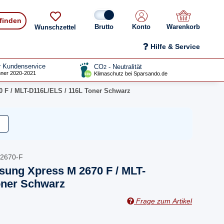
 finden
Konto
Warenkorb
Wunschzettel
Hilfe & Service
r Kundenservice
CO
- Neutralität
2
ner 2020-2021
Klimaschutz bei Sparsando.de
 F / MLT-D116L/ELS / 116L Toner Schwarz
2670-F
sung Xpress M 2670 F / MLT-
oner Schwarz
Frage zum Artikel