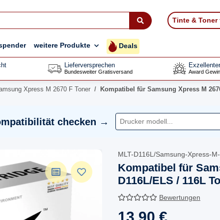
Tinte & Toner
spender
weitere Produkte
Deals
ht
Lieferversprechen
Exzellente
Bundesweiter Gratisversand
Award Gewin
amsung Xpress M 2670 F Toner
Kompatibel für Samsung Xpress M 2670
mpatibilität checken →
MLT-D116L/Samsung-Xpress-M-
Kompatibel für Sam
D116L/ELS / 116L T
Bewertungen
13,90 €