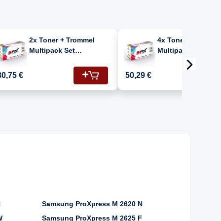
2x Toner + Trommel
4x Toner + Tromme
Multipack Set
Multipack Set
Kompatibel für
Kompatibel für
Samsung Xpress M 2670
Samsung Xpress M
30,75 €
50,29 €
F (MLT-R116/ELS/SEE,
F (MLT-R116/ELS/SEE,
MLT-D116L)
MLT-D116L)
N
Samsung ProXpress M 2620 N
W
Samsung ProXpress M 2625 F