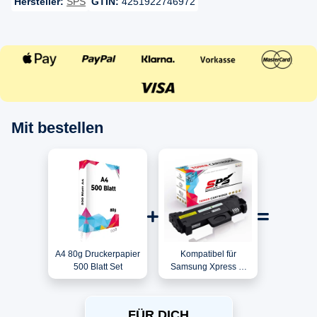
Hersteller:
SPS
GTIN:
4251922746972
Mit bestellen
A4 80g Druckerpapier
Kompatibel für
500 Blatt Set
Samsung Xpress M
2825 DW (SL-
M2825DW/SEE) / MLT-
D116L/ELS / 116L
FÜR DICH