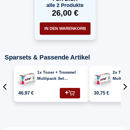
Toner Schwarz
alle 2 Produkte
26,00 €
IN DEN WARENKORB
Sparsets & Passende Artikel
1x Toner + Trommel
2x Toner
Multipack Set
Multipac
Kompatibel für
Kompatib
Samsung Xpress M
Samsung
46,97 €
30,75 €
2825 DW (MLT-
2825 DW
R116/ELS/SEE, MLT-
R116/EL
D116L)
D116L)