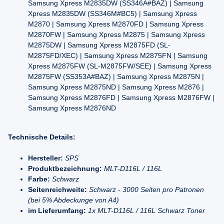
Samsung Xpress M2835DW (SS346A#BAZ) | Samsung
Xpress M2835DW (SS346M#BC5) | Samsung Xpress
M2870 | Samsung Xpress M2870FD | Samsung Xpress
M2870FW | Samsung Xpress M2875 | Samsung Xpress
M2875DW | Samsung Xpress M2875FD (SL-
M2875FD/XEC) | Samsung Xpress M2875FN | Samsung
Xpress M2875FW (SL-M2875FW/SEE) | Samsung Xpress
M2875FW (SS353A#BAZ) | Samsung Xpress M2875N |
Samsung Xpress M2875ND | Samsung Xpress M2876 |
Samsung Xpress M2876FD | Samsung Xpress M2876FW |
Samsung Xpress M2876ND
Technische Details:
Hersteller:
SPS
Produktbezeichnung:
MLT-D116L / 116L
Farbe:
Schwarz
Seitenreichweite:
Schwarz - 3000 Seiten pro Patronen
(bei 5% Abdeckunge von A4)
im Lieferumfang:
1x MLT-D116L / 116L Schwarz Toner