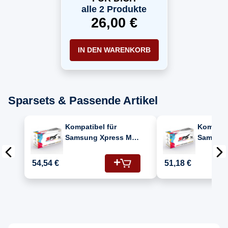
alle 2 Produkte
26,00 €
IN DEN WARENKORB
Sparsets & Passende Artikel
Kompatibel für
Kompatib
Samsung Xpress M
Samsung
2825 N (116/SU840A)
2825 N (
Toner-Kit Schwarz
Toner-Ki
54,54 €
51,18 €