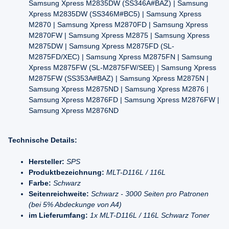
Samsung Xpress M2835DW (SS346A#BAZ) | Samsung
Xpress M2835DW (SS346M#BC5) | Samsung Xpress
M2870 | Samsung Xpress M2870FD | Samsung Xpress
M2870FW | Samsung Xpress M2875 | Samsung Xpress
M2875DW | Samsung Xpress M2875FD (SL-
M2875FD/XEC) | Samsung Xpress M2875FN | Samsung
Xpress M2875FW (SL-M2875FW/SEE) | Samsung Xpress
M2875FW (SS353A#BAZ) | Samsung Xpress M2875N |
Samsung Xpress M2875ND | Samsung Xpress M2876 |
Samsung Xpress M2876FD | Samsung Xpress M2876FW |
Samsung Xpress M2876ND
Technische Details:
Hersteller:
SPS
Produktbezeichnung:
MLT-D116L / 116L
Farbe:
Schwarz
Seitenreichweite:
Schwarz - 3000 Seiten pro Patronen
(bei 5% Abdeckunge von A4)
im Lieferumfang:
1x MLT-D116L / 116L Schwarz Toner