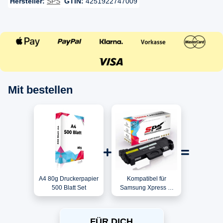
Hersteller:
SPS
GTIN:
4251922747009
Mit bestellen
A4 80g Druckerpapier
Kompatibel für
500 Blatt Set
Samsung Xpress M
2825 N / MLT-
D116L/ELS / 116L
Toner Schwarz
FÜR DICH